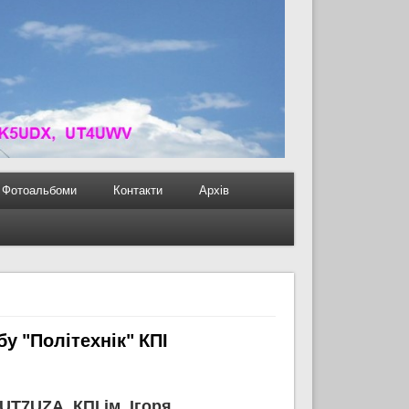
Фотоальбоми
Контакти
Архів
у "Політехнік" КПІ
 UT7UZA КПІ ім. Ігоря