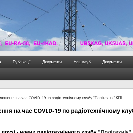
а
Публікації
Документи
Наш клуб
Документи
лошення на час COVID-19 по радіотехнічному клубу "Політехнік" КПІ
ння на час COVID-19 по радіотехнічному клуб
і друзі - члени радіотехнічного клубу
"Політехнік"