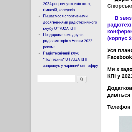
2024 році випускників шкіл,
Сікорськ
гімназій, коледжів
Пишаємося спортивними
В звязку
досягненнями радіотехнічного
радіотех
клубу UT7UZA КПІ
конференц
Поздоровляємо друзів
(корпус 
радіоаматорів з Новим 2022
роком !
Уся план
Радіотехнічний клуб
Facebook
"Політехнік" UT7UZA КПІ
запрошує у чарівний світ ефіру
Ми з зад
КПІ у 202
Пошук
Пошукова форма
Додатков
дивіться
Телефон 