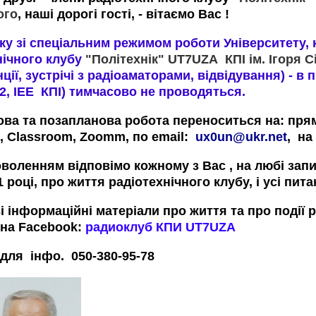
ого
, наші дорогі гості, - вітаємо Вас !
 зі спеціальним режимом роботи Університету, к
нічного клубу
"Політехнік" UT7UZA КПІ ім. Ігоря С
ії, зустрічі з радіоаматорами, відвідування) - в
22, ІЕЕ КПІ) тимчасово не проводяться.
ова та позапланова робота переноситься на: прями
, Classroom, Zoomm, по email:
ux0un@ukr.net
, на
оволенням відповімо кожному з Вас , на любі зап
1 році, про життя радіотехнічного клубу, і усі пит
і інформаційні матеріали про життя та про події 
 нa Facebook:
радиоклуб КПИ UT7UZA
для інфо. 050-380-95-78