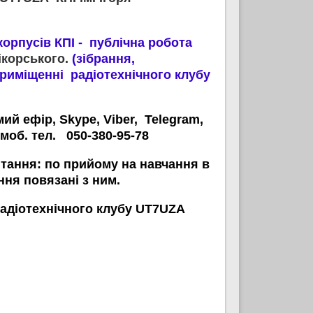
орпусів КПІ - публічна робота
ікорського.
(зібрання,
 приміщенні радіотехнічного клубу
й ефір, Skype, Viber, Telegram,
 моб. тел. 050-380-95-78
итання: по прийому на навчання в
ання повязані з ним.
радіотехнічного клубу UT7UZA