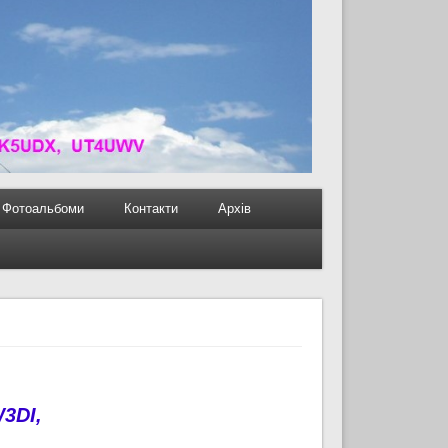
Фотоальбоми
Контакти
Архів
W
3DI,