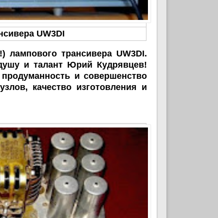
ансивера UW3DI
ампового трансивера UW3DI.
душу и талант Юрий Кудрявцев!
, продуманность и совершенство
узлов, качество изготовления и