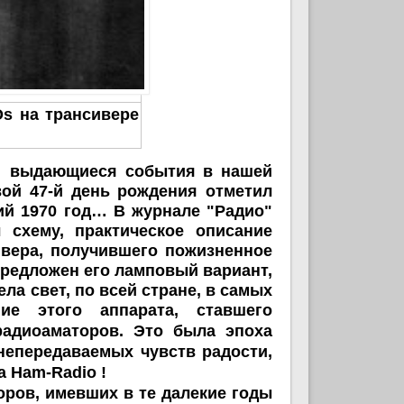
s на трансивере
ем выдающиеся события в нашей
вой 47-й день рождения отметил
ий 1970 год… В журнале "Радио"
хему, практическое описание
ивера, получившего пожизненное
предложен его ламповый вариант,
ела свет, по всей стране, в самых
ие этого аппарата, ставшего
адиоаматоров.
Это была эпоха
 непередаваемых чувств радости,
ра
Ham
-
Radio
!
ов, имевших в те далекие годы