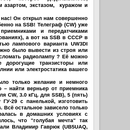
 азартом, экстазом, куражом и
 нас! Он открыл нам совершенно
енно на SSB! Телеграф (CW) уже
приемниками и передатчиками
ованиях), а вот на SSB в СССР в
стью лампового варианта UW3DI
жно было вывести из строя или
 сломать радиолампу ? Её можно
е дорогущие транзисторы или
нии или электростатика вашего
 только желание и немного
о – найти верньер от приемника
я CW, 3.0 кГц. для SSB), 5 (пять)
ГУ-29 с панелькой, изготовить
. Всё остальное зависело только
ралась в домашних условиях с
ось, что "голубая мечта" так
рали Владимир Гаврюк (UB5UAQ,