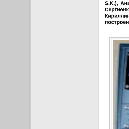
S.K.), А
Сергиен
Кириллин
построен