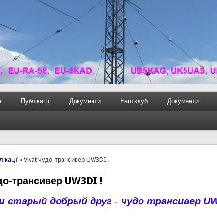
а
Публікації
Документи
Наш клуб
Документи
лікації
» Vivat чудо-трансивер UW3DI !
удо-трансивер UW3DI !
аш старый добрый друг - чудо трансивер
U