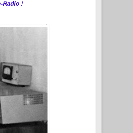
m
-
Radio
!