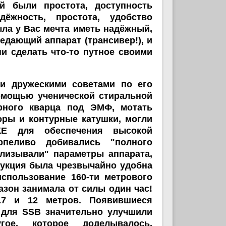
й были простота, доступность
ёжность, простота, удобство
ыла у Вас мечта иметь надёжный,
дающий аппарат (трансивер!), и
и сделать что-то путное своими
!
ужескими советами по его
омощью ученической стиральной
рного кварца под ЭМФ, мотать
ры и контурные катушки, могли
КЕ для обеспечения высокой
рпеливо добивались "полного
лизывали" параметры аппарата,
рукция была чрезвычайно удобна
спользование 160-ти метрового
азон занимала от силы один час!
17 и 12 метров. Появившиеся
ц для SSB значительно улучшили
гое, которое доделывалось,