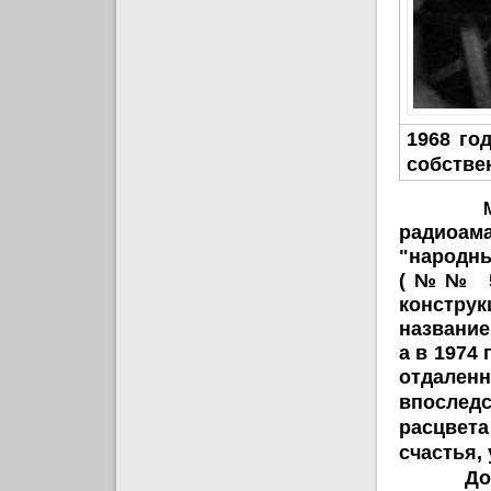
1968 го
собстве
радиоама
"народны
(№№ 5,6
конструк
название
а в 1974 
отдален
впослед
расцвета
счастья,
Достоин