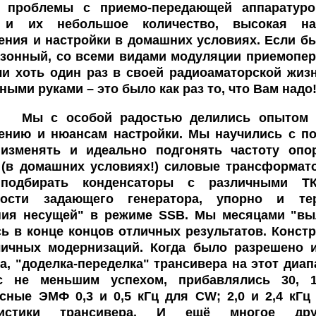
 проблемы с приемо-передающей аппаратуро
 и их небольшое количество, высокая над
ения и настройки в домашних условиях. Если б
зонный, со всеми видами модуляции приемопере
и хоть один раз в своей радиоаматорской жизн
ными руками – это было как раз то, что Вам надо
собой радостью делились опытом и др
лению и нюансам настройки. Мы научились с п
 изменять и идеально подгонять частоту опо
(в домашних условиях!) силовые трансформато
подбирать конденсаторы с различными Т
ности задающего генератора, упорно и те
ния несущей" в режиме SSB. Мы месяцами "вы
ь в конце концов отличных результатов. Конст
личных модернизаций. Когда было разрешено и
а, "доделка-переделка" трансивера на этот диап
с не меньшим успехом, прибавлялись 30, 
сные ЭМФ 0,3 и 0,5 кГц для CW; 2,0 и 2,4 кГ
еристики трансивера. И ещё многое дру