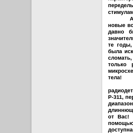
передел
стимулам
А
новые во
давно б
значител
те годы
была иск
сломать,
только 
микросхе
тела!
Чтобы 
радиодет
Р-311, п
диапазон
длиннющу
от Вас!
помощью
доступна