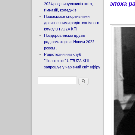
эпоха р
2024 році випускників шкіл,
гімназій, коледжів
Пишаємося спортивними
досягненнями радіотехнічного
клубу UT7UZA КПІ
Поздоровляємо друзів
радіоаматорів з Новим 2022
роком !
Радіотехнічний клуб
"Політехнік" UT7UZA КПІ
запрошує у чарівний світ ефіру
Пошук
Пошукова форма