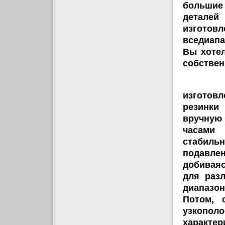
большие
деталей
изготовл
вседиапа
Вы хотел
собствен
Мы с о
изготов
резинки
вручную 
часами 
стабиль
подавле
добиваяс
для раз
диапазон
Потом, 
узкополо
характ