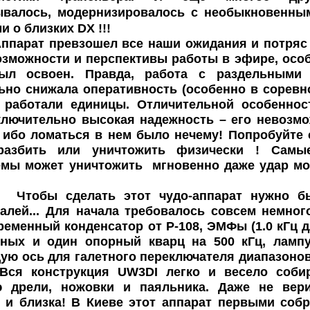
ывалось, модернизировалось с необыкновенным
и о близких DX !!!
ппарат превзошел все наши ожидания и потряс
зможности и перспективы работы в эфире, особ
ыл освоен. Правда, работа с раздельными 
ьно снижала оперативность (особенно в соревн
, работали единицы. Отличительной особенно
лючительно высокая надежность – его невозмо
 ибо ломаться в нем было нечему! Попробуйте
разбить или уничтожить физически ! Самы
мы может уничтожить мгновенно даже удар мол
сделать этот чудо-аппарат нужно было
алей... Для начала требовалось совсем немног
еременный конденсатор от Р-108, ЭМФы (1.0 кГц дл
ных и один опорный кварц на 500 кГц, лампу 
ю ось для галетного переключателя диапазонов
 Вся конструкция UW3DI легко и весело соби
 дрели, ножовки и паяльника. Даже не верил
 и близка! В Киеве этот аппарат первыми соб