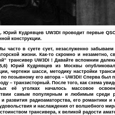
д. Юрий Кудрявцев UW3DI проводит первые
QSO
нной конструкции.
ы часто в суете сует, незаслуженно забыва
М
торской жизни. Как-то скромно и незаметно, с
й" трансивер UW3DI ! Давайте вспомним далек
) Юрий Кудрявцев из Москвы опубликовал с
ции, чертежи шасси, методику настройки транс
 по позывному его автора – UW3DI! Сперва был 
году – транзисторный. После того, как схема увид
ных её уголках началось массовое освоен
ствии самым популярным и любимым среди р
 и развития радиоаматорства, его романтики и
 удовольствия и наслаждения от волшебного ми
ством трансивера, к великой радости аматор