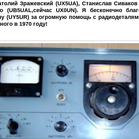
натолий Зражевский (UX5UA), Станислав Сиваков
ко (UB5UAL,сейчас UX0UN). Я бесконечно бла
у (UY5UR) за огромную помощь с радиодеталями
ного в 1970 году!